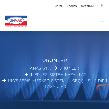
Türkçe
English
русский
中文
ÜRÜNLER
ANASAYFA
ÜRÜNLER
MERKEZI SISTEM KAZANLAR
ÜKYS SERISI MERKEZI SISTEM İKI GEÇIŞLI SILINDIRIK
KAZANLAR