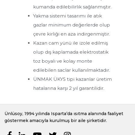
ÜKYS/3G-Y Serisi Merkezi Sistem Otomatik Yüklemeli Silindirik
kumanda edilebilirlik sağlanmıştır.
Kazanlar
Yakma sistemi tasarımı ile atık
ÜKYS Serisi Merkezi Sistem İki Geçişli Silindirik Kazanlar
gazlar minimum değerlerde olup
ÜKYS/Y Serisi Merkezi Sistem İki Geçişli Otomatik Yüklemeli
çevre kirliği en aza indirgenmiştir.
Silindirik Kazanlar
Kazan cam yünü ile izole edilmiş
olup dış kaplamada elektrostatik
toz boyalı ve kolay monte
edilebilen saclar kullanılmaktadır.
ÜNMAK ÜKYS tipi kazanlar üretim
hatalarına karşı 2 yıl garantilidir.
Ünlüsoy, 1994 yılında Isparta’da ısıtma alanında faaliyet
göstermek amacıyla kurulmuş bir aile şirketidir.