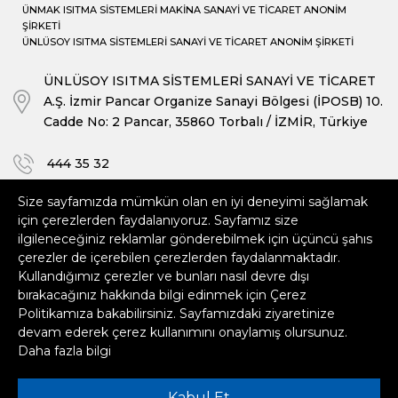
ÜNMAK ISITMA SİSTEMLERİ MAKİNA SANAYİ VE TİCARET ANONİM
ŞİRKETİ
ÜNLÜSOY ISITMA SİSTEMLERİ SANAYİ VE TİCARET ANONİM ŞİRKETİ
ÜNLÜSOY ISITMA SİSTEMLERİ SANAYİ VE TİCARET
A.Ş. İzmir Pancar Organize Sanayi Bölgesi (İPOSB) 10.
Cadde No: 2 Pancar, 35860 Torbalı / İZMİR, Türkiye
444 35 32
Size sayfamızda mümkün olan en iyi deneyimi sağlamak
+90 232 469 24 12 (fax)
için çerezlerden faydalanıyoruz. Sayfamız size
ilgileneceğiniz reklamlar gönderebilmek için üçüncü şahıs
satis@unmak.com
çerezler de içerebilen çerezlerden faydalanmaktadır.
export@unmak.com
Kullandığımız çerezler ve bunları nasıl devre dışı
bırakacağınız hakkında bilgi edinmek için Çerez
Politikamıza bakabilirsiniz. Sayfamızdaki ziyaretinize
© Copyright 2026 Ünmak Isıtma Sistemleri. Tüm
devam ederek çerez kullanımını onaylamış olursunuz.
hakları saklıdır.
Daha fazla bilgi
-
Bilgi Toplumu Hizmetleri
Kabul Et