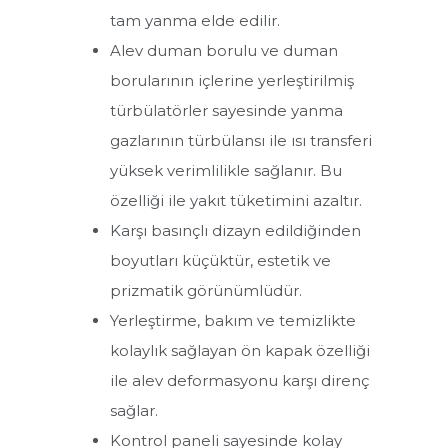
tam yanma elde edilir.
Pelet Yakıtlı Kazanlar
Alev duman borulu ve duman
Kombiler
borularının içlerine yerleştirilmiş
türbülatörler sayesinde yanma
Yoğuşmalı Kazanlar
gazlarının türbülansı ile ısı transferi
yüksek verimlilikle sağlanır. Bu
Kat Kaloriferleri
özelliği ile yakıt tüketimini azaltır.
Karşı basınçlı dizayn edildiğinden
Merkezi Sistem Kazanlar
boyutları küçüktür, estetik ve
ÜKYP Serisi Merkezi Sistem Prizmatik Kazanlar
prizmatik görünümlüdür.
ÜKYP/Y Serisi Merkezi Sistem Otomatik Yüklemeli Prizmatik
Yerleştirme, bakım ve temizlikte
Kazanlar
kolaylık sağlayan ön kapak özelliği
ÜKYP/YP Serisi Merkezi Sistem Otomatik Yüklemeli Prizmatik
ile alev deformasyonu karşı direnç
Pelet Kazanlar
sağlar.
ÜKYS/3G Serisi Merkezi Sistem Silindirik Kazanlar
Kontrol paneli sayesinde kolay